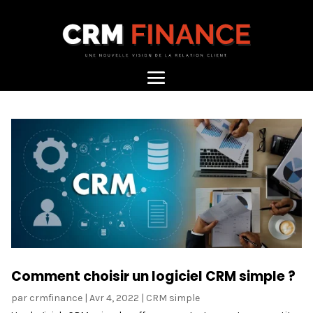
Comment choisir un logiciel CRM simple ?
par
crmfinance
|
Avr 4, 2022
|
CRM simple